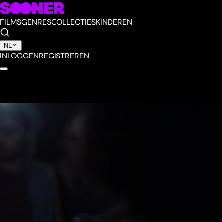
FILMS
GENRES
COLLECTIES
KINDEREN
NL
INLOGGEN
REGISTREREN