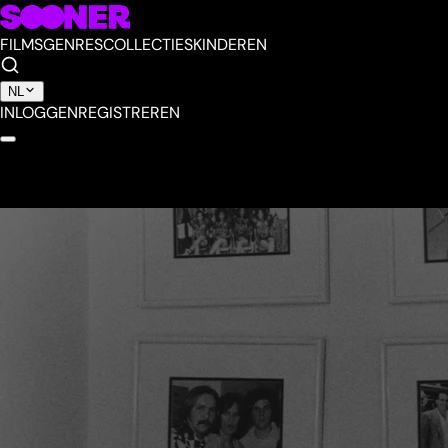
FILMS
GENRES
COLLECTIES
KINDEREN
NL
INLOGGEN
REGISTREREN