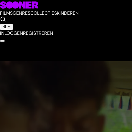
FILMS
GENRES
COLLECTIES
KINDEREN
NL
INLOGGEN
REGISTREREN