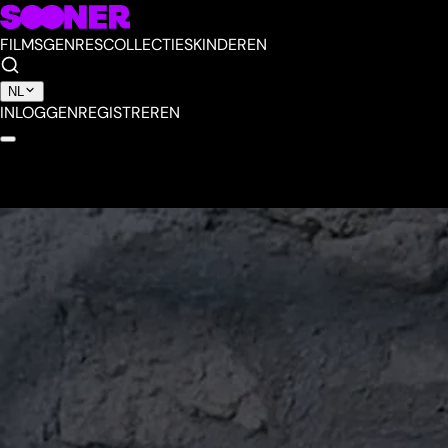
FILMS
GENRES
COLLECTIES
KINDEREN
NL
INLOGGEN
REGISTREREN