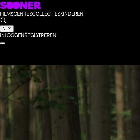
FILMS
GENRES
COLLECTIES
KINDEREN
NL
INLOGGEN
REGISTREREN