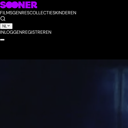
FILMS
GENRES
COLLECTIES
KINDEREN
NL
INLOGGEN
REGISTREREN