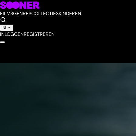
FILMS
GENRES
COLLECTIES
KINDEREN
NL
INLOGGEN
REGISTREREN