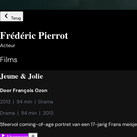
Terug
Frédéric Pierrot
Acteur
Films
Jeune & Jolie
Door
François Ozon
2013  |  94 min  |  Drama
Drama  |  94 min  |  2013
Sfeervol coming-of-age portret van een 17-jarig Frans meisje 
Abonneer