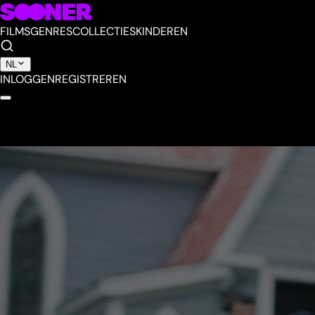
FILMS
GENRES
COLLECTIES
KINDEREN
NL
INLOGGEN
REGISTREREN