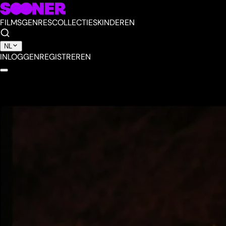
FILMS
GENRES
COLLECTIES
KINDEREN
NL
INLOGGEN
REGISTREREN