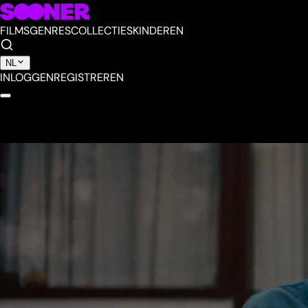
FILMS
GENRES
COLLECTIES
KINDEREN
NL
INLOGGEN
REGISTREREN