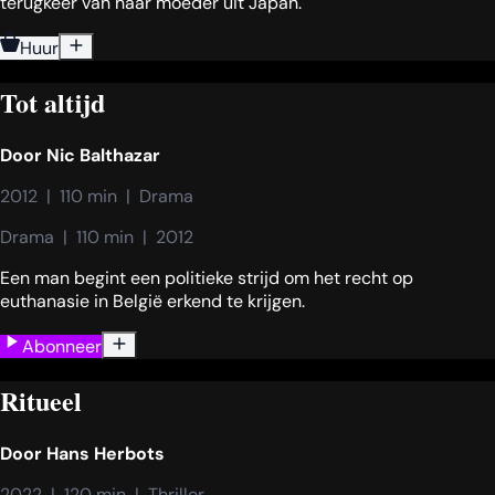
terugkeer van haar moeder uit Japan.
Huur
Tot altijd
Door
Nic Balthazar
2012  |  110 min  |  Drama
Drama  |  110 min  |  2012
Een man begint een politieke strijd om het recht op
euthanasie in België erkend te krijgen.
Abonneer
Ritueel
Door
Hans Herbots
2022  |  120 min  |  Thriller