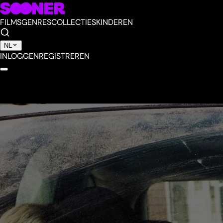
FILMS
GENRES
COLLECTIES
KINDEREN
NL
INLOGGEN
REGISTREREN