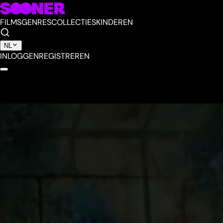
FILMS
GENRES
COLLECTIES
KINDEREN
NL
INLOGGEN
REGISTREREN