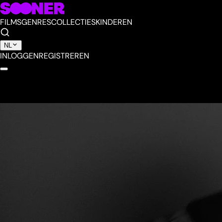
FILMS
GENRES
COLLECTIES
KINDEREN
NL
INLOGGEN
REGISTREREN