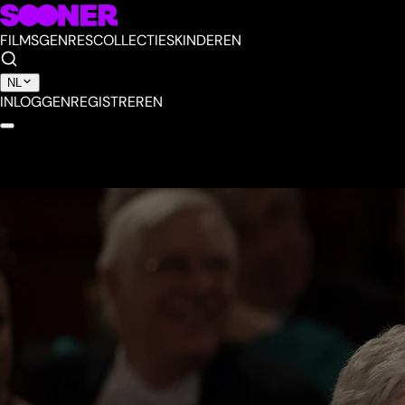
FILMS
GENRES
COLLECTIES
KINDEREN
NL
INLOGGEN
REGISTREREN