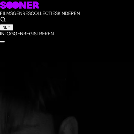
FILMS
GENRES
COLLECTIES
KINDEREN
NL
INLOGGEN
REGISTREREN