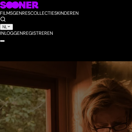
FILMS
GENRES
COLLECTIES
KINDEREN
NL
INLOGGEN
REGISTREREN