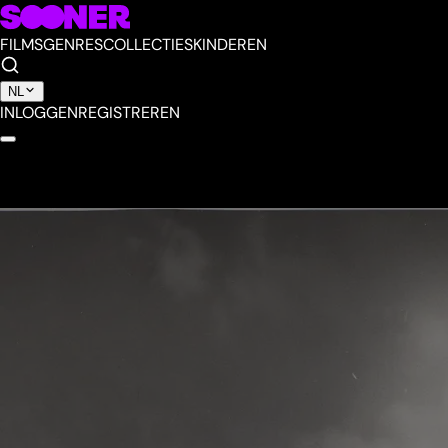
FILMS
GENRES
COLLECTIES
KINDEREN
NL
INLOGGEN
REGISTREREN