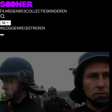
FILMS
GENRES
COLLECTIES
KINDEREN
NL
INLOGGEN
REGISTREREN