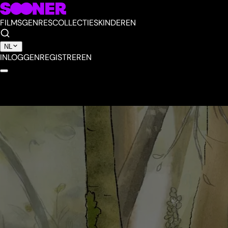
FILMS
GENRES
COLLECTIES
KINDEREN
NL
INLOGGEN
REGISTREREN