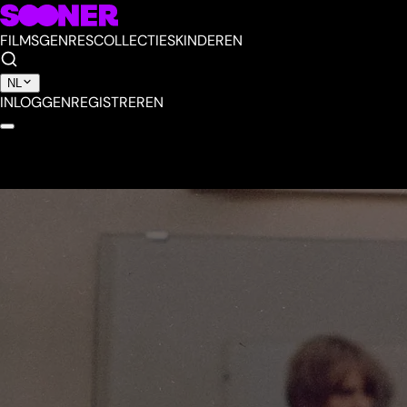
FILMS
GENRES
COLLECTIES
KINDEREN
NL
INLOGGEN
REGISTREREN