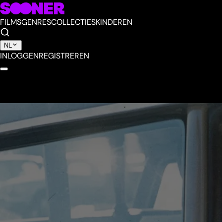
FILMS
GENRES
COLLECTIES
KINDEREN
NL
INLOGGEN
REGISTREREN