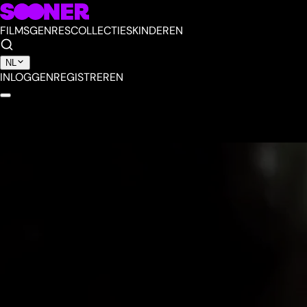
FILMS
GENRES
COLLECTIES
KINDEREN
NL
INLOGGEN
REGISTREREN