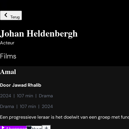
Terug
Johan Heldenbergh
Acteur
Films
Amal
Door
Jawad Rhalib
2024  |  107 min  |  Drama
Drama  |  107 min  |  2024
Een progressieve leraar is het doelwit van een groep met fun
Abonneer
Huur