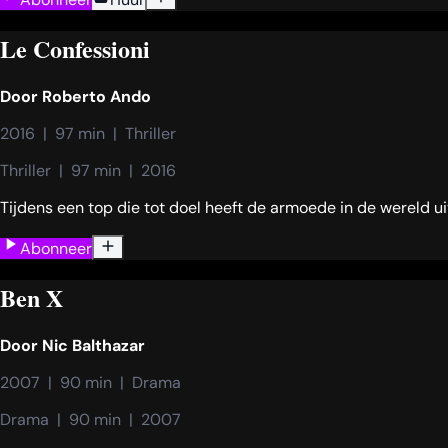
Le Confessioni
Door
Roberto Ando
2016  |  97 min  |  Thriller
Thriller  |  97 min  |  2016
Tijdens een top die tot doel heeft de armoede in de wereld u
Abonneer
Ben X
Door
Nic Balthazar
2007  |  90 min  |  Drama
Drama  |  90 min  |  2007