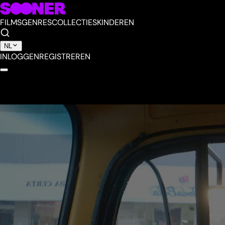
FILMS
GENRES
COLLECTIES
KINDEREN
NL
INLOGGEN
REGISTREREN