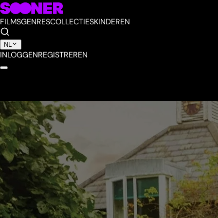
FILMS
GENRES
COLLECTIES
KINDEREN
NL
INLOGGEN
REGISTREREN