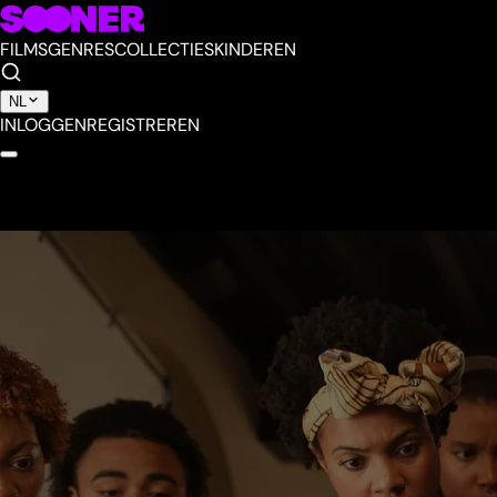
FILMS
GENRES
COLLECTIES
KINDEREN
NL
INLOGGEN
REGISTREREN