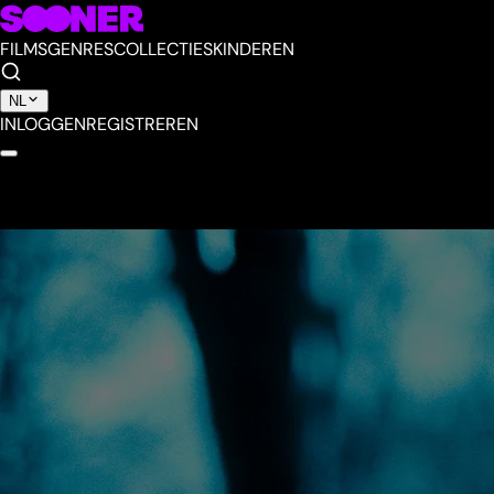
FILMS
GENRES
COLLECTIES
KINDEREN
NL
INLOGGEN
REGISTREREN