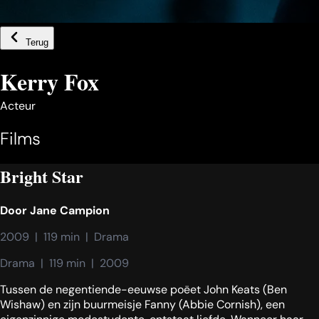
Terug
Kerry Fox
Acteur
Films
Bright Star
Door
Jane Campion
2009  |  119 min  |  Drama
Drama  |  119 min  |  2009
Tussen de negentiende-eeuwse poëet John Keats (Ben
Wishaw) en zijn buurmeisje Fanny (Abbie Cornish), een