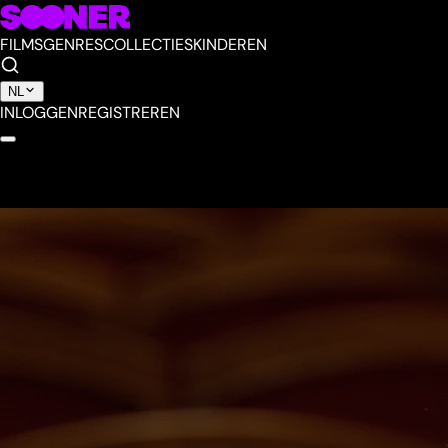
FILMS
GENRES
COLLECTIES
KINDEREN
NL
INLOGGEN
REGISTREREN