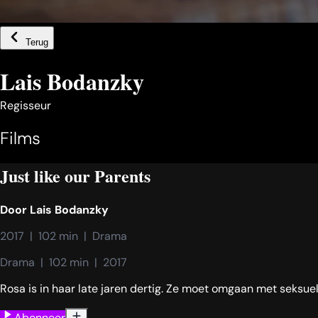
Terug
Lais Bodanzky
Regisseur
Films
Just like our Parents
Door
Lais Bodanzky
2017  |  102 min  |  Drama
Drama  |  102 min  |  2017
Rosa is in haar late jaren dertig. Ze moet omgaan met seksuele
Abonneer