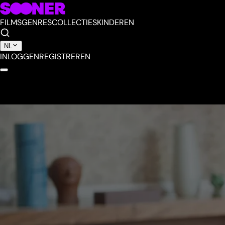
FILMS
GENRES
COLLECTIES
KINDEREN
NL
INLOGGEN
REGISTREREN