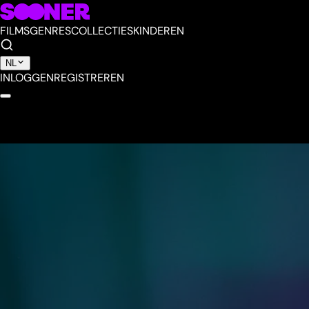
FILMS
GENRES
COLLECTIES
KINDEREN
NL
INLOGGEN
REGISTREREN