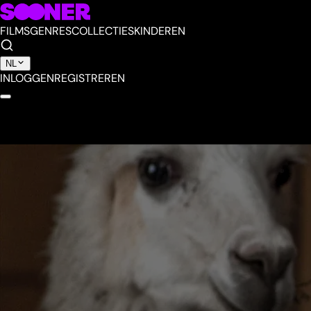
FILMS
GENRES
COLLECTIES
KINDEREN
NL
INLOGGEN
REGISTREREN