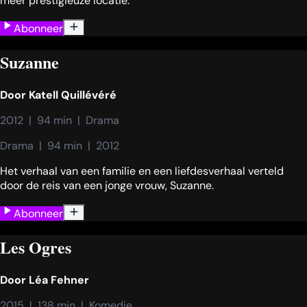
meer prestigieuze locatie.
Abonneer
Suzanne
Door
Katell Quillévéré
2012  |  94 min  |  Drama
Drama  |  94 min  |  2012
Het verhaal van een familie en een liefdesverhaal verteld
door de reis van een jonge vrouw, Suzanne.
Abonneer
Les Ogres
Door
Léa Fehner
2015  |  138 min  |  Komedie