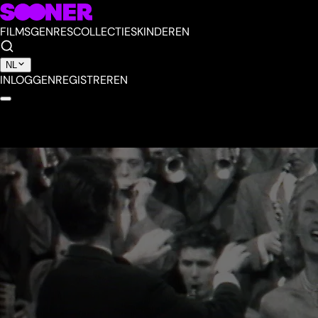
FILMS
GENRES
COLLECTIES
KINDEREN
NL
INLOGGEN
REGISTREREN