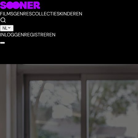
FILMS
GENRES
COLLECTIES
KINDEREN
NL
INLOGGEN
REGISTREREN