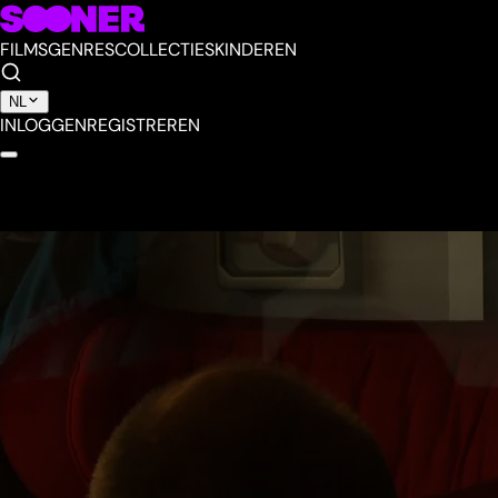
FILMS
GENRES
COLLECTIES
KINDEREN
NL
INLOGGEN
REGISTREREN