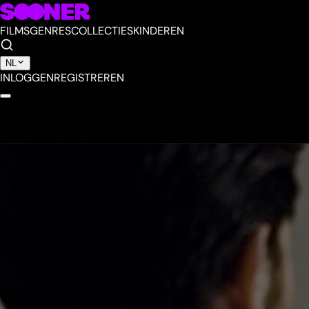
FILMS
GENRES
COLLECTIES
KINDEREN
NL
INLOGGEN
REGISTREREN