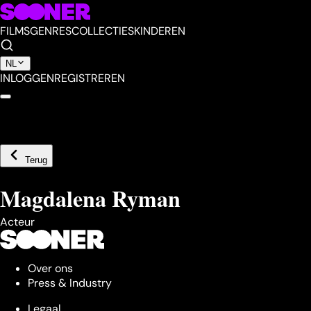
FILMS
GENRES
COLLECTIES
KINDEREN
NL
INLOGGEN
REGISTREREN
Terug
Magdalena Ryman
Acteur
Over ons
Press & Industry
Legaal