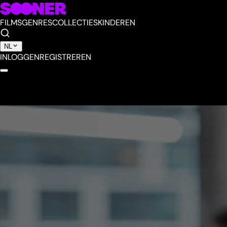
FILMS
GENRES
COLLECTIES
KINDEREN
NL
INLOGGEN
REGISTREREN