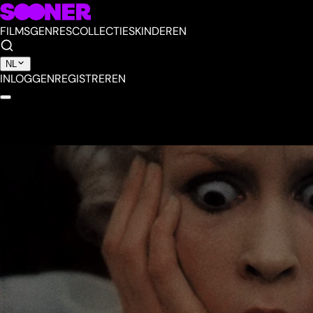
FILMS
GENRES
COLLECTIES
KINDEREN
NL
INLOGGEN
REGISTREREN