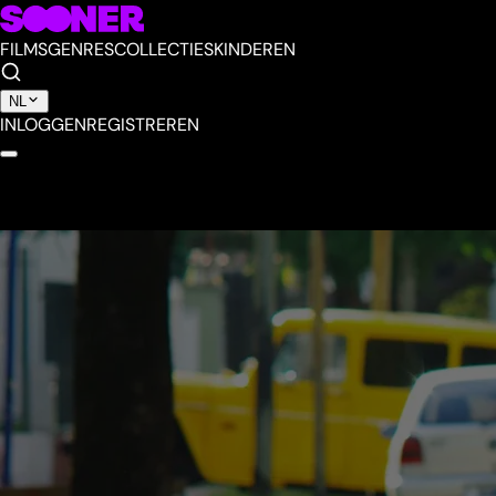
FILMS
GENRES
COLLECTIES
KINDEREN
NL
INLOGGEN
REGISTREREN