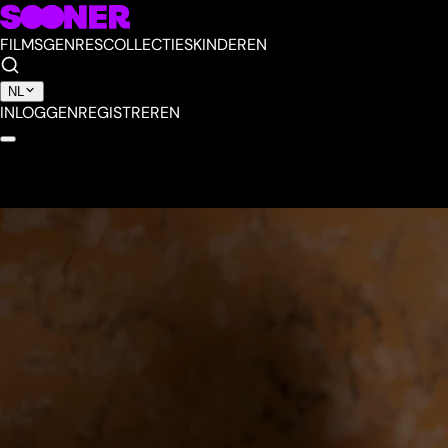
FILMS
GENRES
COLLECTIES
KINDEREN
NL
INLOGGEN
REGISTREREN