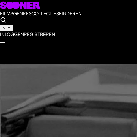
FILMS
GENRES
COLLECTIES
KINDEREN
NL
INLOGGEN
REGISTREREN