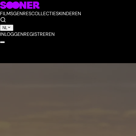
FILMS
GENRES
COLLECTIES
KINDEREN
NL
INLOGGEN
REGISTREREN