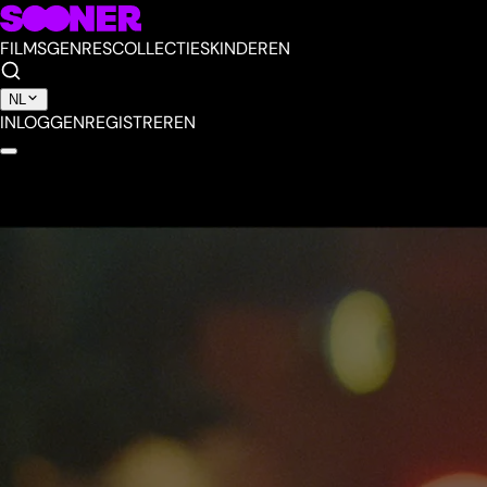
FILMS
GENRES
COLLECTIES
KINDEREN
NL
INLOGGEN
REGISTREREN