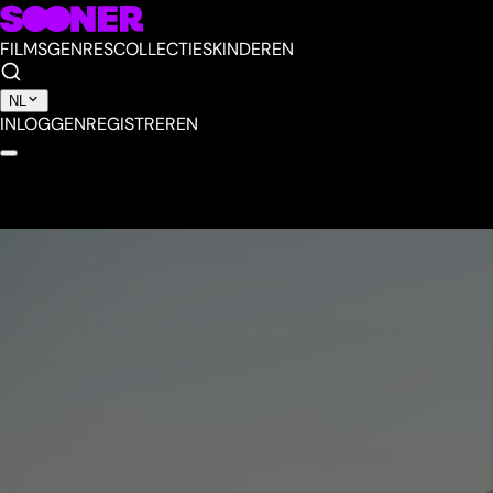
FILMS
GENRES
COLLECTIES
KINDEREN
NL
INLOGGEN
REGISTREREN