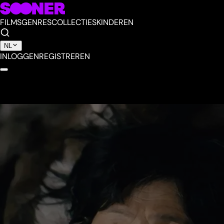
FILMS
GENRES
COLLECTIES
KINDEREN
NL
INLOGGEN
REGISTREREN