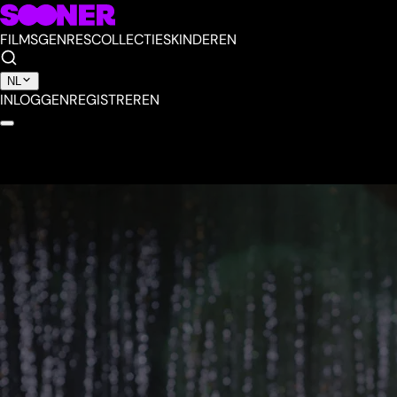
FILMS
GENRES
COLLECTIES
KINDEREN
NL
INLOGGEN
REGISTREREN