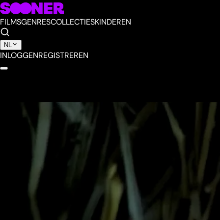
FILMS
GENRES
COLLECTIES
KINDEREN
NL
INLOGGEN
REGISTREREN