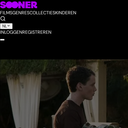
FILMS
GENRES
COLLECTIES
KINDEREN
NL
INLOGGEN
REGISTREREN