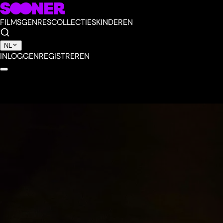
FILMS
GENRES
COLLECTIES
KINDEREN
NL
INLOGGEN
REGISTREREN