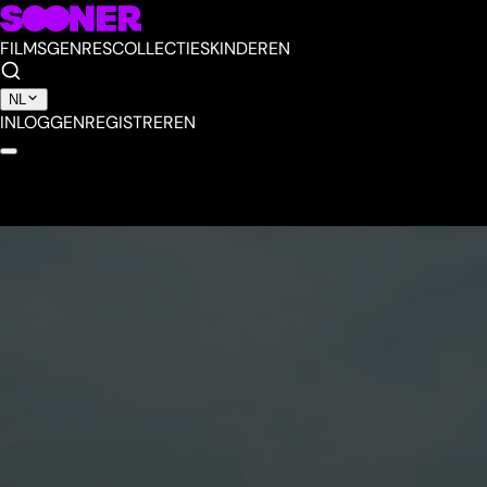
FILMS
GENRES
COLLECTIES
KINDEREN
NL
INLOGGEN
REGISTREREN