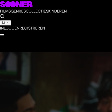
FILMS
GENRES
COLLECTIES
KINDEREN
NL
INLOGGEN
REGISTREREN